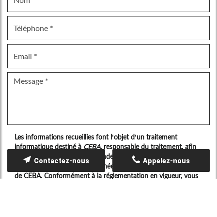
Les informations recueillies font l’objet d’un traitement
informatique destiné à
CEBA
, responsable du traitement, afin
de donner suite à votre demande et de vous recontacter. Les
Contactez-nous
Appelez-nous
données sont également destinées à Futur Digital, prestataire
de CEBA. Conformément à la réglementation en vigueur, vous
disposez notamment d'un droit d'accès, de rectification,
d'opposition et d'effacement sur les données personnelles qui
vous concernent. Pour plus d’informations, cliquez
ici
.