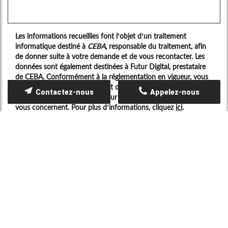
Les informations recueillies font l’objet d’un traitement
informatique destiné à
CEBA
, responsable du traitement, afin
de donner suite à votre demande et de vous recontacter. Les
données sont également destinées à Futur Digital, prestataire
de CEBA. Conformément à la réglementation en vigueur, vous
disposez notamment d'un droit d'accès, de rectification,
Contactez-nous
Appelez-nous
d'opposition et d'effacement sur les données personnelles qui
vous concernent. Pour plus d’informations, cliquez
ici
.
*
Champs obligatoires