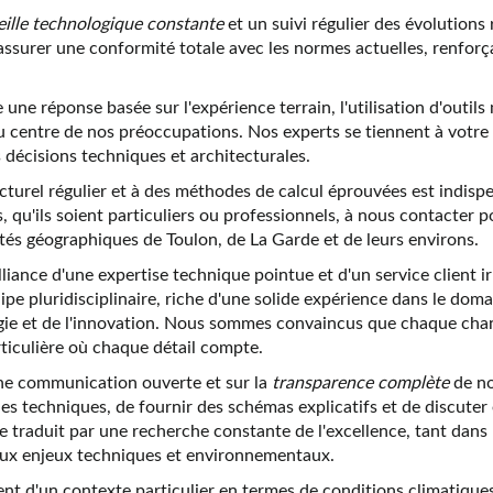
eille technologique constante
et un suivi régulier des évolution
surer une conformité totale avec les normes actuelles, renforça
une réponse basée sur l'expérience terrain, l'utilisation d'outi
t au centre de nos préoccupations. Nos experts se tiennent à votr
décisions techniques et architecturales.
turel régulier et à des méthodes de calcul éprouvées est indispen
s, qu'ils soient particuliers ou professionnels, à nous contacter 
tés géographiques de Toulon, de La Garde et de leurs environs.
ance d'une expertise technique pointue et d'un service client irr
ipe pluridisciplinaire, riche d'une solide expérience dans le doma
ogie et de l'innovation. Nous sommes convaincus que chaque chant
ticulière où chaque détail compte.
ne communication ouverte et sur la
transparence complète
de no
udes techniques, de fournir des schémas explicatifs et de discute
 traduit par une recherche constante de l'excellence, tant dans 
ux enjeux techniques et environnementaux.
ent d'un contexte particulier en termes de conditions climatiques