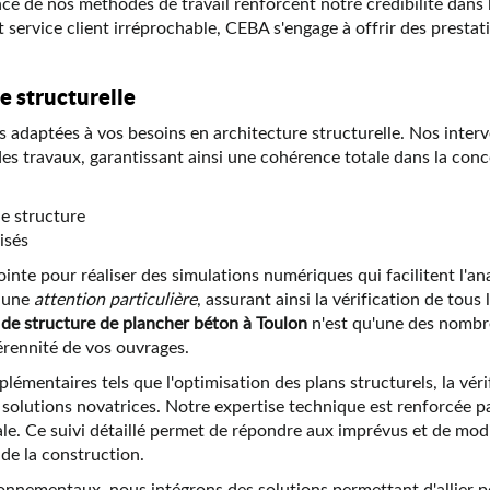
nce de nos méthodes de travail renforcent notre crédibilité dans l
 service client irréprochable, CEBA s'engage à offrir des prestat
e structurelle
adaptées à vos besoins en architecture structurelle. Nos inter
e des travaux, garantissant ainsi une cohérence totale dans la conc
de structure
isés
pointe pour réaliser des simulations numériques qui facilitent l'a
c une
attention particulière
, assurant ainsi la vérification de to
 de structure de plancher béton à Toulon
n'est qu'une des nomb
pérennité de vos ouvrages.
entaires tels que l'optimisation des plans structurels, la vérifi
lutions novatrices. Notre expertise technique est renforcée pa
nale. Ce suivi détaillé permet de répondre aux imprévus et de modif
de la construction.
nnementaux, nous intégrons des solutions permettant d'allier 