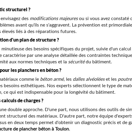
ic structurel ?
s envisagez des
modifications majeures
ou si vous avez constaté d
oblèmes avant qu'ils ne s'aggravent. La prévention est primordiale
élevés liés à des réparations futures.
tion d'un plan de structure ?
minutieuse des besoins spécifiques du projet, suivie d'un calcul 
 caractérise par une analyse détaillée des contraintes technique
ormité aux normes techniques et la
sécurité
du bâtiment.
our les planchers en béton ?
 matériaux comme le
béton armé
, les
dalles alvéolées
et les
poutrel
s besoins esthétiques. Nos experts sélectionnent le type de maté
e, ce qui est indispensable pour la longévité du bâtiment.
 calculs de charges ?
à une double approche. D'une part, nous utilisons des outils de s
t structurel des matériaux. D'autre part, notre équipe d'experts
essus en deux temps permet d'obtenir un diagnostic précis et de ga
ructure de plancher béton à Toulon
.