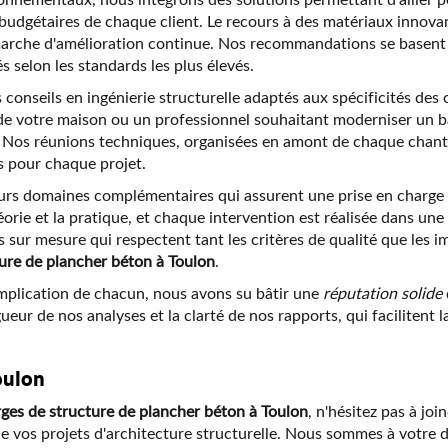
s budgétaires de chaque client. Le recours à des matériaux innova
marche d'amélioration continue. Nos recommandations se basent s
s selon les standards les plus élevés.
des conseils en ingénierie structurelle adaptés aux spécificités 
é de votre maison ou un professionnel souhaitant moderniser un 
s. Nos réunions techniques, organisées en amont de chaque chantie
is pour chaque projet.
eurs domaines complémentaires qui assurent une prise en charge
héorie et la pratique, et chaque intervention est réalisée dans un
ns sur mesure qui respectent tant les critères de qualité que les 
ture de plancher béton à Toulon
.
implication de chacun, nous avons su bâtir une
réputation solide
ueur de nos analyses et la clarté de nos rapports, qui facilitent 
oulon
rges de structure de plancher béton à Toulon
, n'hésitez pas à j
e vos projets d'architecture structurelle. Nous sommes à votre 