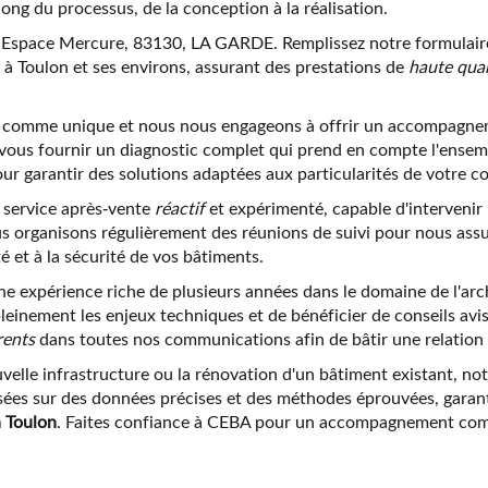
ong du processus, de la conception à la réalisation.
 Espace Mercure, 83130, LA GARDE. Remplissez notre formulaire
à Toulon et ses environs, assurant des prestations de
haute qual
comme unique et nous nous engageons à offrir un accompagneme
t vous fournir un diagnostic complet qui prend en compte l'ensem
 garantir des solutions adaptées aux particularités de votre c
 service après-vente
réactif
et expérimenté, capable d'intervenir
s organisons régulièrement des réunions de suivi pour nous assu
é et à la sécurité de vos bâtiments.
e expérience riche de plusieurs années dans le domaine de l'arch
einement les enjeux techniques et de bénéficier de conseils avi
rents
dans toutes nos communications afin de bâtir une relation 
uvelle infrastructure ou la rénovation d'un bâtiment existant, n
asées sur des données précises et des méthodes éprouvées, garant
à Toulon
. Faites confiance à CEBA pour un accompagnement compl