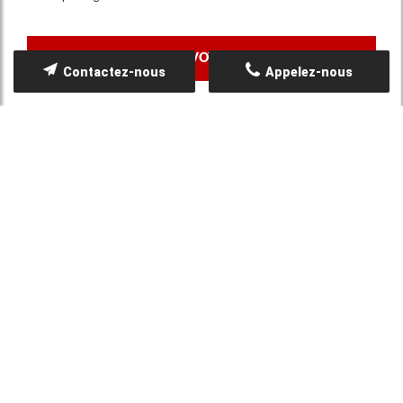
Contactez-nous
Appelez-nous
LABELS
> Bureau Veritas ( formation grue à Tours
)
https://www.bureauveritas.fr/
> Sika ( formation carbone
)
https://fra.sika.com/
> Partenaire de RCT
(rugby)
http://www.rctoulon.com/accueil/
> CETAN Europe - Compagnie